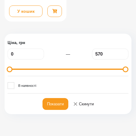
У кошик
Ціна, грн
—
В наявності
×
Показати
Скинути