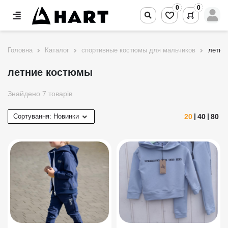
0
0
Головна
Каталог
спортивные костюмы для мальчиков
летни
летние костюмы
Знайдено 7 товарів
20
40
80
Сортування:
Новинки